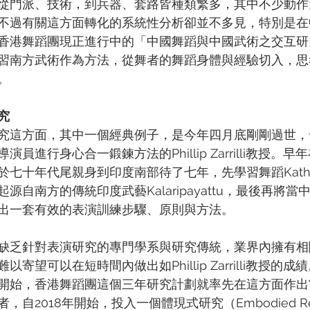
從門派、技術，到兵器、套路皆種類繁多，其中不少動作
不過有關這方面轉化的系統性分析卻並不多見，特別是在
香港舞蹈團現正進行中的「中國舞蹈與中國武術之交互研
習南方武術作為方法，從舞者的舞蹈身體與經驗切入，思
。
究
究這方面，其中一個經典例子，是今年四月底剛剛過世，
員進行身心合一鍛鍊方法的Phillip Zarrilli教授。
七十年代尾親身到印度南部待了七年，先學習舞蹈Kathak
源自南方的傳統印度武藝Kalaripayattu，最後再將
出一套有效的表演訓練步驟、原則與方法。
缺乏針對表演研究的專門學系與研究傳統，業界內擁有相
寄望可以在短時間內做出如Phillip Zarrilli教授的
開始，香港舞蹈團這個三年研究計劃就率先在這方面作出
自2018年開始，投入一個體現式研究（Embodied Res