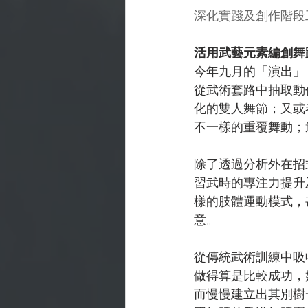
深化實踐及創作階段
活用武藝元素編創舞
今年九月的「演出」
從武術套路中抽取動
化的雙人舞節；又或
不一樣的重覆舞動；
除了透過分析外在招
習武時的專注力提升
樣的肢體運動模式，
意。
從傳統武術訓練中吸
做得算是比較成功，
而慢慢建立出其別樹