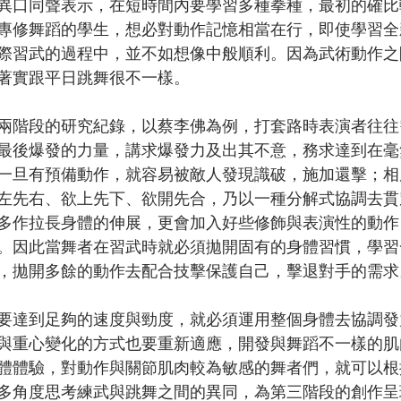
異口同聲表示，在短時間內要學習多種拳種，最初的確比
專修舞蹈的學生，想必對動作記憶相當在行，即使學習全
際習武的過程中，並不如想像中般順利。因為武術動作之
著實跟平日跳舞很不一樣。
兩階段的研究紀錄，以蔡李佛為例，打套路時表演者往往
最後爆發的力量，講求爆發力及出其不意，務求達到在毫
一旦有預備動作，就容易被敵人發現識破，施加還擊；相
左先右、欲上先下、欲開先合，乃以一種分解式協調去貫
多作拉長身體的伸展，更會加入好些修飾與表演性的動作
。因此當舞者在習武時就必須拋開固有的身體習慣，學習
，拋開多餘的動作去配合技擊保護自己，擊退對手的需求
要達到足夠的速度與勁度，就必須運用整個身體去協調發
與重心變化的方式也要重新適應，開發與舞蹈不一樣的肌
體體驗，對動作與關節肌肉較為敏感的舞者們，就可以根
多角度思考練武與跳舞之間的異同，為第三階段的創作呈