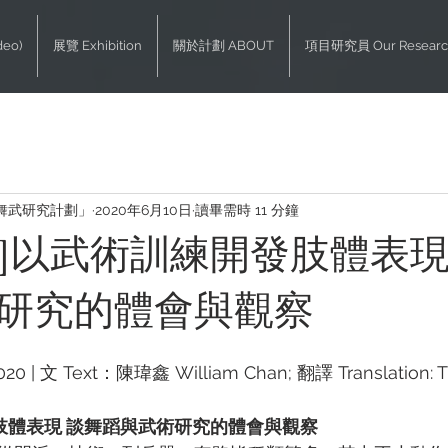
deo)
展覽 Exhibition
關於計劃 ABOUT
項目研究員 Our Researc
舞武研究計劃」
2020年6月10日
讀畢需時 11 分鐘
NG]以武術訓練開發肢體表現
研究的體會與觀察
0 | 文 Text：陳瑋鑫 William Chan; 翻譯 Translation: T
發肢體表現 談舞蹈與武術研究的體會與觀察