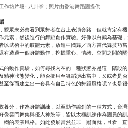
工作坊片段- 八卦掌；照片由香港舞蹈團提供
蹈
，觀眾未必會看到眾舞者在台上表演套路，但就肯定有機
作元素，然後進行的舞蹈創作實驗。好像以白鶴為基礎，
者以武術中的肢體元素，放進中國舞／西方當代舞技巧當
還有透過十個身體動作，挖掘重心、情緒、空間之間的關
式的動作實驗，如何尋找內在的一種狀態亦是這一階段的
及精神狀態變化，能否挪用至舞蹈演出當中，又或者是否
甚至從而建立出一套具有自己特色的舞蹈風格呢？也是很
收養分，作為身體訓練，以至動作編創的一種方式，台灣
好像雲門舞集與優人神鼓等，皆以太極訓練作為團員的訓
一幟的表演風格。如此發展當然並非一蹴而就，且看一直