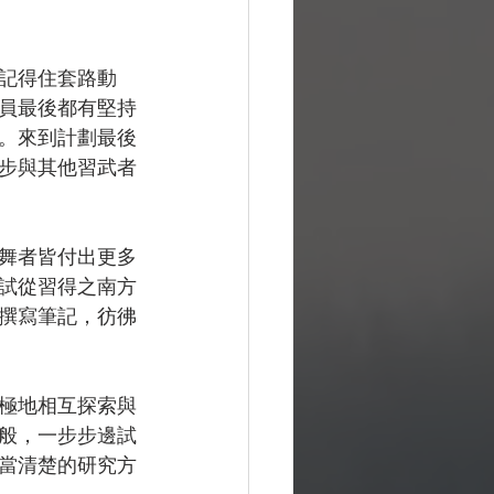
記得住套路動
員最後都有堅持
。來到計劃最後
步與其他習武者
舞者皆付出更多
試從習得之南方
撰寫筆記，彷彿
極地相互探索與
般，一步步邊試
當清楚的研究方