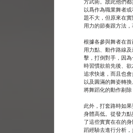
方武術。故此他們都
以爲作為職業舞者或
題不大，但原來在實
用力的節奏跟方法，
根據各參與舞者在首
用力點、動作路線及
擊，打倒對手，因為
時習慣欲前先後、欲
追求快速，而且也會
以及圓滿的舞姿轉換
將舞蹈化的動作剔除
此外，打套路時如果
身體高低。從發力點
了這些實實在在的身
蹈經驗去進行分析，