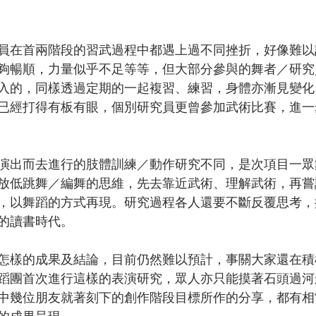
員在首兩階段的習武過程中都遇上過不同挫折，好像難以
夠暢順，力量似乎不足等等，但大部分參與的舞者／研究
入的，同樣透過定期的一起複習、練習，身體亦漸見變化
已經打得有板有眼，個別研究員更曾參加武術比賽，進一
演出而去進行的肢體訓練／動作研究不同，是次項目一眾
放低跳舞／編舞的思維，先去靠近武術、理解武術，再嘗
，以舞蹈的方式再現。研究過程各人還要不斷反覆思考，
的讀書時代。
怎樣的成果及結論，目前仍然難以預計，事關大家還在積
蹈團首次進行這樣的表演研究，眾人亦只能摸著石頭過河
中幾位朋友就著刻下的創作階段目標所作的分享，都有相