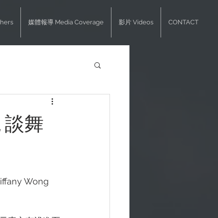
hers
媒體報導 Media Coverage
影片 Videos
CONTACT
 談舞
iffany Wong