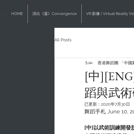
HOME
演出《凝》Convergence
VR 影像 ( Virtual Reality Vi
All Posts
香港舞蹈團 「中國
[中][E
蹈與武術
已更新：
2020年7月30日
舞蹈手札 June 10, 202
[中]以武術訓練開