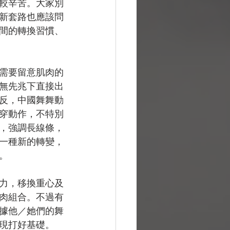
較辛苦。大家別
新套路也應該問
間的轉換習慣、
需要留意肌肉的
無先兆下直接出
反，中國舞舞動
穿動作，不特別
，強調長線條，
一種新的轉變，
。
力，移換重心及
肉組合。不過有
據他／她們的舞
現打好基礎。