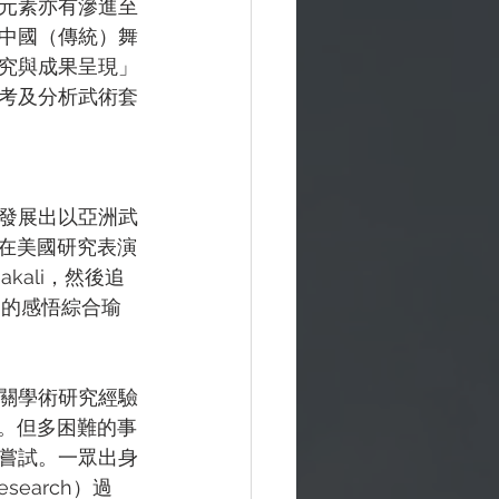
元素亦有滲進至
中國（傳統）舞
究與成果呈現」
考及分析武術套
發展出以亞洲武
早年在美國研究表演
ali，然後追
當中的感悟綜合瑜
關學術研究經驗
成績。但多困難的事
嘗試。一眾出身
earch）過