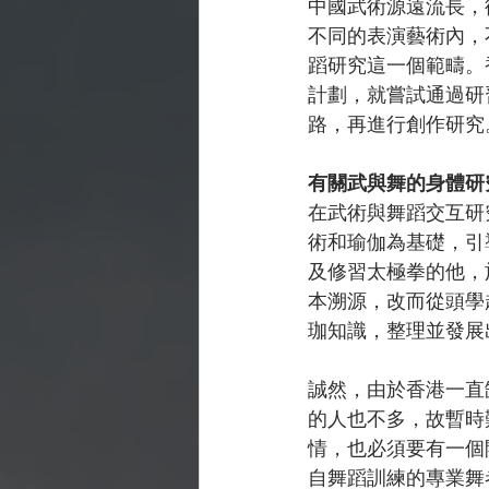
中國武術源遠流長，
不同的表演藝術內，
蹈研究這一個範疇。
計劃，就嘗試通過研
路，再進行創作研究
有關武與舞的身體研
在武術與舞蹈交互研
術和瑜伽為基礎，引導演
及修習太極拳的他，於
本溯源，改而從頭學起
珈知識，整理並發展
誠然，由於香港一直
的人也不多，故暫時難以
情，也必須要有一個
自舞蹈訓練的專業舞者，