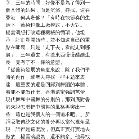
字。三年的時間，好像不是為了得到一
個具體的結果，而是沉澱、尋找。這在
香港，何其奢侈？「有時在快節奏的生
活下，藝術也像工廠模式，不大對。」
楊雲濤想打破這種機械的循環，他坦
承，計劃剛開始時，並不知道自己的重
點在哪裏，只是「走下去，看能走到哪
裏」。三年過去，有些東西慢慢醞釀生
長，竟有了不一樣的意態。
「從藝術發展的角度來說，除了我們平
時的創作，或者去尋找一些主題來表
達，最重要的還是回歸到舞蹈的本體，
看能不能做什麼。香港還蠻強調芭蕾、
現代舞和中國舞的分別的，那到底對香
港來說怎麼把中國舞的風格再突出一
些，這也是我個人的一個追求吧。」所
謂吸取傳統文化的養分再以當代視角呈
現，話都是這麼說，但真正實打實地去
做的，楊雲濤認為，還不夠多。他尋找