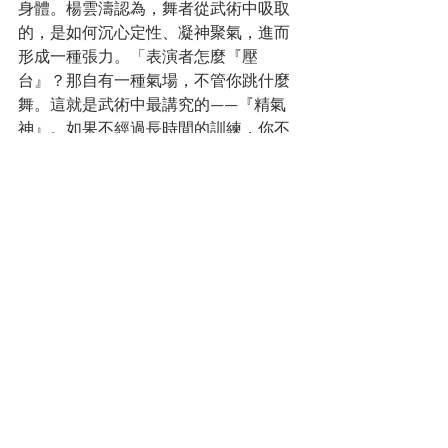
身體。楊雲濤認為，舞者從武術中吸取
的，是如何沉心定性、凝神聚氣，進而
形成一種張力。「表演者怎麼『壓
台』？那自有一種氣場，不管你跳什麼
舞。這就是武術中最講究的——『精氣
神』。如果不經過長時間的訓練，你不
知道什麼叫『精氣神』。氣勢凝聚，是
一種意念。就如同台灣的雲門舞集，不
管你覺得作品好不好看，不管你看不看
得懂，演員在台上的精神狀態是非常吸
引你的——好專注、好集中，和你平時看
的一些舞蹈不一樣。」
全文轉載自：
https://www.wenweipo.com/a/20201
0/17/AP5f8a0af2e4b00e3df3e79eae.
html