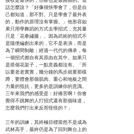
接收是最快的，但卻也是最困難的。這
話怎麼說？「好像很快學會了，但是自
己都知道，那不對。只是學會了最外表
的，動作的原理沒有掌握。」他形容如
果只用學舞蹈的方式去學招式，充其量
只是「花拳繡腿」。因為武術的招式不
是隨便編創出來的，它不是表演，而是
為了瞬間制敵；經過一代代的傳承，每
一個招式都自有其原由在其中。如果只
是搭個花架子，一點意義都沒有。「所
以要老老實實，幾分鐘的馬步就要那樣
蹲，要體會那個肌肉、重心和地板之間
力量的抵抗，更多的是訓練你的意識。
三年來我們的感受是：好痛苦啊！你會
覺得不跳舞的人打招式還有那個味道，
怎麼我們打出來反而怪怪的？」
三年的訓練，其終極目標當然不是成為
武林高手，最終仍是為了回到舞台上的