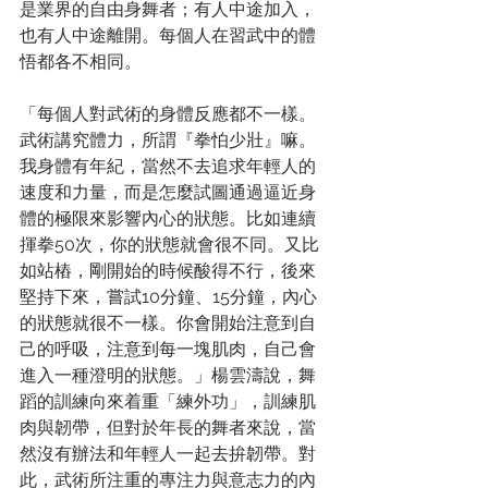
是業界的自由身舞者；有人中途加入，
也有人中途離開。每個人在習武中的體
悟都各不相同。
「每個人對武術的身體反應都不一樣。
武術講究體力，所謂『拳怕少壯』嘛。
我身體有年紀，當然不去追求年輕人的
速度和力量，而是怎麼試圖通過逼近身
體的極限來影響內心的狀態。比如連續
揮拳50次，你的狀態就會很不同。又比
如站樁，剛開始的時候酸得不行，後來
堅持下來，嘗試10分鐘、15分鐘，內心
的狀態就很不一樣。你會開始注意到自
己的呼吸，注意到每一塊肌肉，自己會
進入一種澄明的狀態。」楊雲濤說，舞
蹈的訓練向來着重「練外功」，訓練肌
肉與韌帶，但對於年長的舞者來說，當
然沒有辦法和年輕人一起去拚韌帶。對
此，武術所注重的專注力與意志力的內