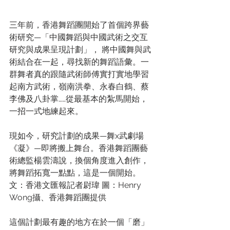
三年前，香港舞蹈團開始了首個跨界藝
術研究—「中國舞蹈與中國武術之交互
研究與成果呈現計劃」， 將中國舞與武
術結合在一起，尋找新的舞蹈語彙。一
群舞者真的跟隨武術師傅實打實地學習
起南方武術，嶺南洪拳、永春白鶴、蔡
李佛及八卦掌……從最基本的紮馬開始，
一招一式地練起來。
現如今，研究計劃的成果—舞x武劇場
《凝》—即將搬上舞台。香港舞蹈團藝
術總監楊雲濤說，換個角度進入創作，
將舞蹈拓寬一點點，這是一個開始。 
文：香港文匯報記者尉瑋 圖：Henry 
Wong攝、香港舞蹈團提供
這個計劃最有趣的地方在於一個「磨」