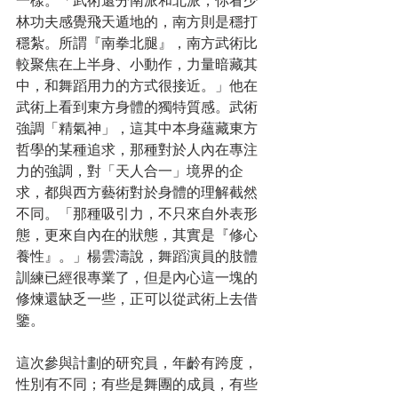
一樣。「武術還分南派和北派，你看少
林功夫感覺飛天遁地的，南方則是穩打
穩紮。所謂『南拳北腿』，南方武術比
較聚焦在上半身、小動作，力量暗藏其
中，和舞蹈用力的方式很接近。」他在
武術上看到東方身體的獨特質感。武術
強調「精氣神」，這其中本身蘊藏東方
哲學的某種追求，那種對於人內在專注
力的強調，對「天人合一」境界的企
求，都與西方藝術對於身體的理解截然
不同。「那種吸引力，不只來自外表形
態，更來自內在的狀態，其實是『修心
養性』。」楊雲濤說，舞蹈演員的肢體
訓練已經很專業了，但是內心這一塊的
修煉還缺乏一些，正可以從武術上去借
鑒。
這次參與計劃的研究員，年齡有跨度，
性別有不同；有些是舞團的成員，有些