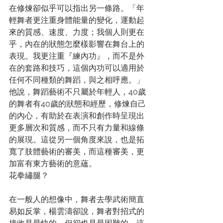
在修煉卻似乎可以指出另一條路。「年
輕舞者更注重身體能量的變化，運動起
來的質感、速度、力度；我個人則更在
乎，內在的狀態怎麼樣影響在舞台上的
表現。我更注重『練內功』，而不是外
在的套路和技巧，這個內功可以適用於
任何不同種類的舞蹈，與之相呼應。」
他說，舞蹈藝術不只屬於年輕人，40歲
的舞者有40歲的狀態和經歷，修煉自己
的內心，有助於在表演和創作時呈現出
更多層次和質感，而不只有力量和線條
的展現。這從另一個角度來說，也是拓
寬了肢體藝術的審美，而這種審美，更
加富有東方藝術的意蘊。
花拳繡腿？
在一般人的想像中，舞者去學武術簡直
易如反掌，楊雲濤卻說，舞者對招式的